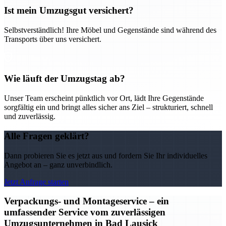
Ist mein Umzugsgut versichert?
Selbstverständlich! Ihre Möbel und Gegenstände sind während des
Transports über uns versichert.
Wie läuft der Umzugstag ab?
Unser Team erscheint pünktlich vor Ort, lädt Ihre Gegenstände
sorgfältig ein und bringt alles sicher ans Ziel – strukturiert, schnell
und zuverlässig.
Alle Fragen geklärt?
Dann probieren Sie es jetzt aus und fordern Sie Ihr individuelles
Angebot an – ganz unverbindlich.
Jetzt Anfrage starten
Verpackungs- und Montageservice – ein
umfassender Service vom zuverlässigen
Umzugsunternehmen in Bad Lausick