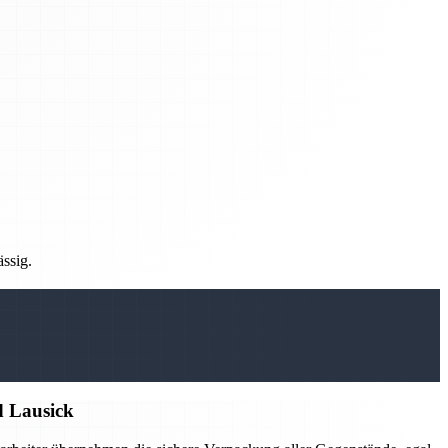
ässig.
d Lausick