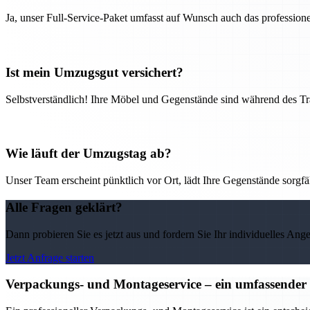
Ja, unser Full-Service-Paket umfasst auf Wunsch auch das professio
Ist mein Umzugsgut versichert?
Selbstverständlich! Ihre Möbel und Gegenstände sind während des Tra
Wie läuft der Umzugstag ab?
Unser Team erscheint pünktlich vor Ort, lädt Ihre Gegenstände sorgfälti
Alle Fragen geklärt?
Dann probieren Sie es jetzt aus und fordern Sie Ihr individuelles Ang
Jetzt Anfrage starten
Verpackungs- und Montageservice – ein umfassender