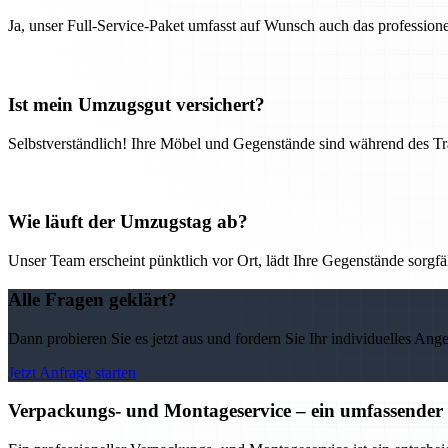
Ja, unser Full-Service-Paket umfasst auf Wunsch auch das professio
Ist mein Umzugsgut versichert?
Selbstverständlich! Ihre Möbel und Gegenstände sind während des Tra
Wie läuft der Umzugstag ab?
Unser Team erscheint pünktlich vor Ort, lädt Ihre Gegenstände sorgfälti
Alle Fragen geklärt?
Dann probieren Sie es jetzt aus und fordern Sie Ihr individuelles Ang
Jetzt Anfrage starten
Verpackungs- und Montageservice – ein umfassender