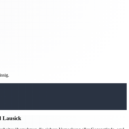
ässig.
d Lausick