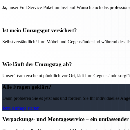
Ja, unser Full-Service-Paket umfasst auf Wunsch auch das professio
Ist mein Umzugsgut versichert?
Selbstverständlich! Ihre Möbel und Gegenstände sind während des Tra
Wie läuft der Umzugstag ab?
Unser Team erscheint pünktlich vor Ort, lädt Ihre Gegenstände sorgfälti
Alle Fragen geklärt?
Dann probieren Sie es jetzt aus und fordern Sie Ihr individuelles Ang
Jetzt Anfrage starten
Verpackungs- und Montageservice – ein umfassender