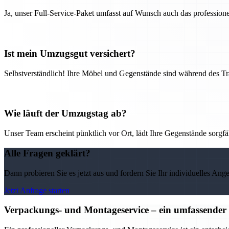
Ja, unser Full-Service-Paket umfasst auf Wunsch auch das professio
Ist mein Umzugsgut versichert?
Selbstverständlich! Ihre Möbel und Gegenstände sind während des Tra
Wie läuft der Umzugstag ab?
Unser Team erscheint pünktlich vor Ort, lädt Ihre Gegenstände sorgfälti
Alle Fragen geklärt?
Dann probieren Sie es jetzt aus und fordern Sie Ihr individuelles Ang
Jetzt Anfrage starten
Verpackungs- und Montageservice – ein umfassender