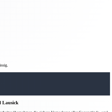
ässig.
d Lausick