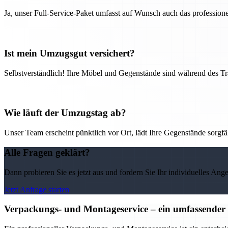
Ja, unser Full-Service-Paket umfasst auf Wunsch auch das professio
Ist mein Umzugsgut versichert?
Selbstverständlich! Ihre Möbel und Gegenstände sind während des Tra
Wie läuft der Umzugstag ab?
Unser Team erscheint pünktlich vor Ort, lädt Ihre Gegenstände sorgfälti
Alle Fragen geklärt?
Dann probieren Sie es jetzt aus und fordern Sie Ihr individuelles Ang
Jetzt Anfrage starten
Verpackungs- und Montageservice – ein umfassender