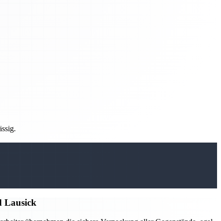
ässig.
d Lausick